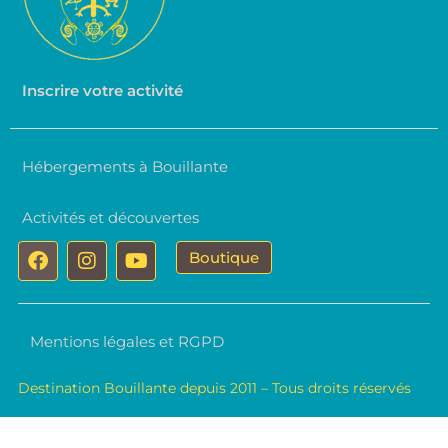
Inscrire votre activité
Hébergements à Bouillante
Activités et découvertes
F
I
Y
Boutique
a
n
o
c
s
u
e
t
t
b
a
u
Mentions légales et RGPD
o
g
b
o
r
e
k
a
Destination Bouillante depuis 2011 – Tous droits réservés
m