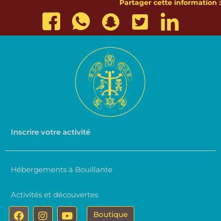
Partager cette information :
Inscrire votre activité
Hébergements à Bouillante
Activités et découvertes
F
I
Y
Boutique
a
n
o